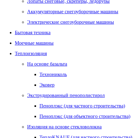
Лопаты снеговые, скреперы, ледорубы
Аккумуляторные снегоуборочные машины
Электрические снегоуборочные машины
Бытовая техника
Моечные машины
Теплоизоляция
На основе базальта
Технониколь
Эковер
Экструдированный пенополистирол
Пеноплэкс (для частного строительства)
Пеноплэкс (для объектного строительства)
Изоляция на основе стекловолокна
ТеплоKNAUF (для частного строительства)