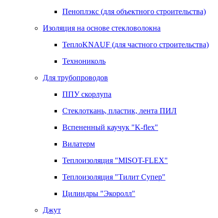
Пеноплэкс (для объектного строительства)
Изоляция на основе стекловолокна
ТеплоKNAUF (для частного строительства)
Технониколь
Для трубопроводов
ППУ скорлупа
Стеклоткань, пластик, лента ПИЛ
Вспененный каучук "K-flex"
Вилатерм
Теплоизоляция "MISOT-FLEX"
Теплоизоляция "Тилит Супер"
Цилиндры "Экоролл"
Джут