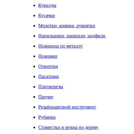
Кувалды
Кусачки
Молотки, киянки, рукоятки
Напильники, рашпили, надфили
Ножницы по металлу
Ножовки
Отвертки
Пасатижи
Плиткорезы
Прочее
Резьбонарезной инструмент
Рубанки
Стаместки и резцы по дереву