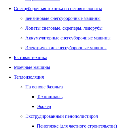
Снегоуборочная техника и снеговые лопаты
Бензиновые снегоуборочные машины
Лопаты снеговые, скреперы, ледорубы
Аккумуляторные снегоуборочные машины
Электрические снегоуборочные машины
Бытовая техника
Моечные машины
Теплоизоляция
На основе базальта
Технониколь
Эковер
Экструдированный пенополистирол
Пеноплэкс (для частного строительства)