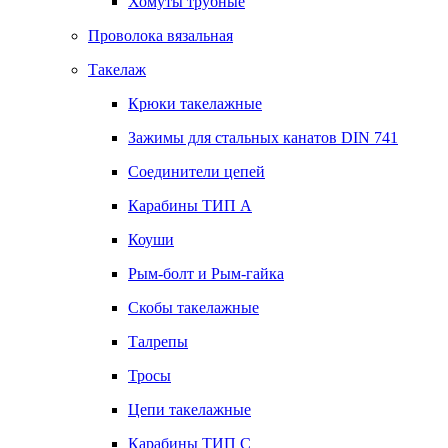
Хомуты трубные
Проволока вязальная
Такелаж
Крюки такелажные
Зажимы для стальных канатов DIN 741
Соединители цепей
Карабины ТИП А
Коуши
Рым-болт и Рым-гайка
Скобы такелажные
Талрепы
Тросы
Цепи такелажные
Карабины ТИП C