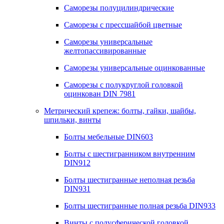
Саморезы полуцилиндрические
Саморезы с прессшайбой цветные
Саморезы универсальные
желтопассивированные
Саморезы универсальные оцинкованные
Саморезы с полукруглой головкой
оцинкован DIN 7981
Метрический крепеж: болты, гайки, шайбы,
шпильки, винты
Болты мебельные DIN603
Болты с шестигранником внутренним
DIN912
Болты шестигранные неполная резьба
DIN931
Болты шестигранные полная резьба DIN933
Винты с полусферической головкой