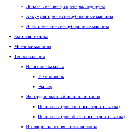
Лопаты снеговые, скреперы, ледорубы
Аккумуляторные снегоуборочные машины
Электрические снегоуборочные машины
Бытовая техника
Моечные машины
Теплоизоляция
На основе базальта
Технониколь
Эковер
Экструдированный пенополистирол
Пеноплэкс (для частного строительства)
Пеноплэкс (для объектного строительства)
Изоляция на основе стекловолокна