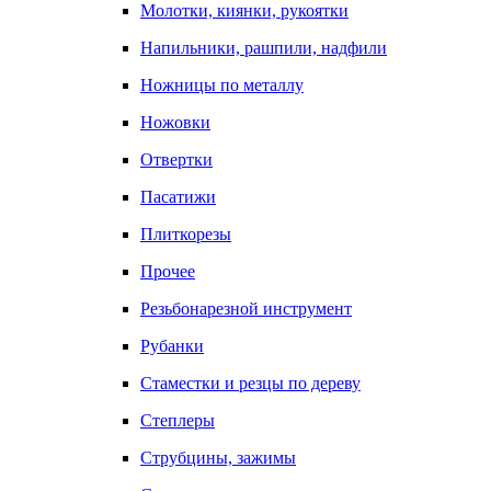
Молотки, киянки, рукоятки
Напильники, рашпили, надфили
Ножницы по металлу
Ножовки
Отвертки
Пасатижи
Плиткорезы
Прочее
Резьбонарезной инструмент
Рубанки
Стаместки и резцы по дереву
Степлеры
Струбцины, зажимы