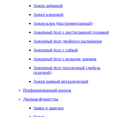
Анкер забивной
Анкер клиновой
Анкер-клин (быстромонтажный)
Анкерный болт с шестигранной головкой
Анкерный болт двойного распирания
Анкерный болт с гайкой
Анкерный болт с кольцом, крюком
Анкерный болт потолочный (дюбель
складной)
Анкер рамный металлический
Перфорированный крепеж
Дверная фурнитура
Замки и защелки
Петли