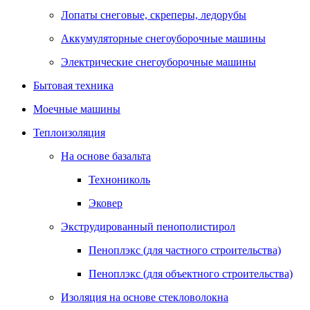
Лопаты снеговые, скреперы, ледорубы
Аккумуляторные снегоуборочные машины
Электрические снегоуборочные машины
Бытовая техника
Моечные машины
Теплоизоляция
На основе базальта
Технониколь
Эковер
Экструдированный пенополистирол
Пеноплэкс (для частного строительства)
Пеноплэкс (для объектного строительства)
Изоляция на основе стекловолокна