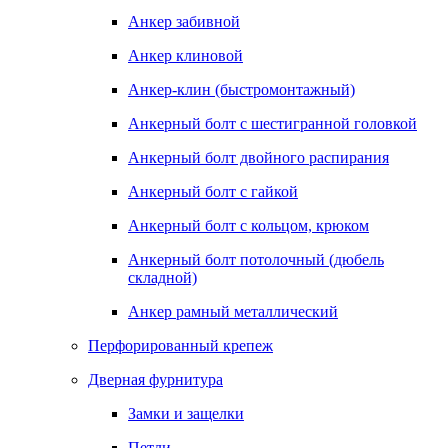
Анкер забивной
Анкер клиновой
Анкер-клин (быстромонтажный)
Анкерный болт с шестигранной головкой
Анкерный болт двойного распирания
Анкерный болт с гайкой
Анкерный болт с кольцом, крюком
Анкерный болт потолочный (дюбель
складной)
Анкер рамный металлический
Перфорированный крепеж
Дверная фурнитура
Замки и защелки
Петли