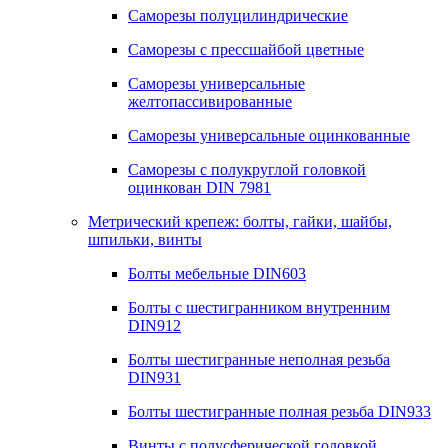
Саморезы полуцилиндрические
Саморезы с прессшайбой цветные
Саморезы универсальные
желтопассивированные
Саморезы универсальные оцинкованные
Саморезы с полукруглой головкой
оцинкован DIN 7981
Метрический крепеж: болты, гайки, шайбы,
шпильки, винты
Болты мебельные DIN603
Болты с шестигранником внутренним
DIN912
Болты шестигранные неполная резьба
DIN931
Болты шестигранные полная резьба DIN933
Винты с полусферической головкой