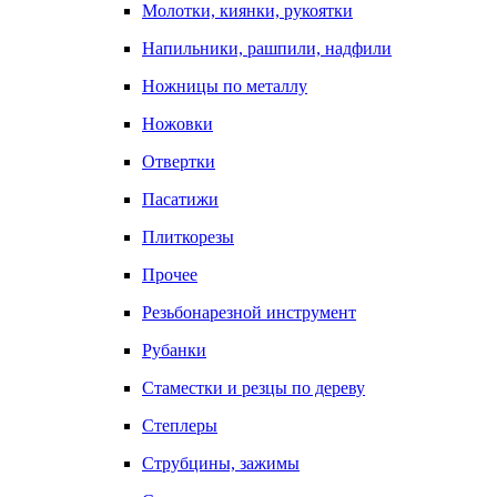
Молотки, киянки, рукоятки
Напильники, рашпили, надфили
Ножницы по металлу
Ножовки
Отвертки
Пасатижи
Плиткорезы
Прочее
Резьбонарезной инструмент
Рубанки
Стаместки и резцы по дереву
Степлеры
Струбцины, зажимы