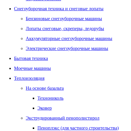
Снегоуборочная техника и снеговые лопаты
Бензиновые снегоуборочные машины
Лопаты снеговые, скреперы, ледорубы
Аккумуляторные снегоуборочные машины
Электрические снегоуборочные машины
Бытовая техника
Моечные машины
Теплоизоляция
На основе базальта
Технониколь
Эковер
Экструдированный пенополистирол
Пеноплэкс (для частного строительства)