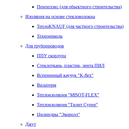
Пеноплэкс (для объектного строительства)
Изоляция на основе стекловолокна
ТеплоKNAUF (для частного строительства)
Технониколь
Для трубопроводов
ППУ скорлупа
Стеклоткань, пластик, лента ПИЛ
Вспененный каучук "K-flex"
Вилатерм
Теплоизоляция "MISOT-FLEX"
Теплоизоляция "Тилит Супер"
Цилиндры "Экоролл"
Джут