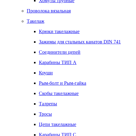
Хомуты трубные
Проволока вязальная
Такелаж
Крюки такелажные
Зажимы для стальных канатов DIN 741
Соединители цепей
Карабины ТИП А
Коуши
Рым-болт и Рым-гайка
Скобы такелажные
Талрепы
Тросы
Цепи такелажные
Карабины ТИП C