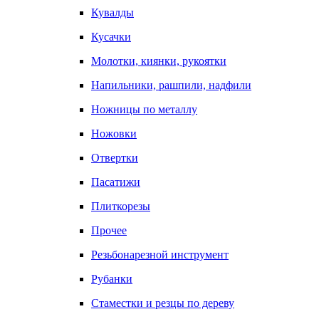
Кувалды
Кусачки
Молотки, киянки, рукоятки
Напильники, рашпили, надфили
Ножницы по металлу
Ножовки
Отвертки
Пасатижи
Плиткорезы
Прочее
Резьбонарезной инструмент
Рубанки
Стаместки и резцы по дереву