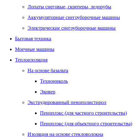
Лопаты снеговые, скреперы, ледорубы
Аккумуляторные снегоуборочные машины
Электрические снегоуборочные машины
Бытовая техника
Моечные машины
Теплоизоляция
На основе базальта
Технониколь
Эковер
Экструдированный пенополистирол
Пеноплэкс (для частного строительства)
Пеноплэкс (для объектного строительства)
Изоляция на основе стекловолокна