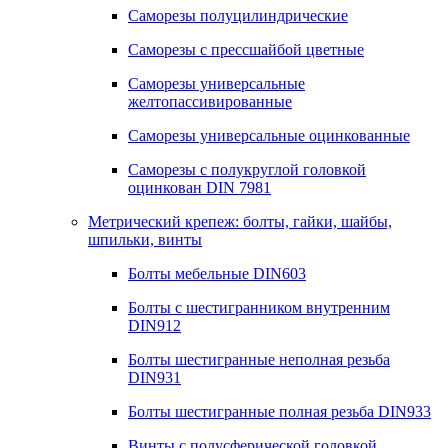
Саморезы полуцилиндрические
Саморезы с прессшайбой цветные
Саморезы универсальные
желтопассивированные
Саморезы универсальные оцинкованные
Саморезы с полукруглой головкой
оцинкован DIN 7981
Метрический крепеж: болты, гайки, шайбы,
шпильки, винты
Болты мебельные DIN603
Болты с шестигранником внутренним
DIN912
Болты шестигранные неполная резьба
DIN931
Болты шестигранные полная резьба DIN933
Винты с полусферической головкой