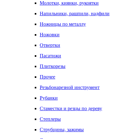
Молотки, киянки, рукоятки
Напильники, рашпили, надфили
Ножницы по металлу
Ножовки
Отвертки
Пасатижи
Плиткорезы
Прочее
Резьбонарезной инструмент
Рубанки
Стаместки и резцы по дереву
Степлеры
Струбцины, зажимы