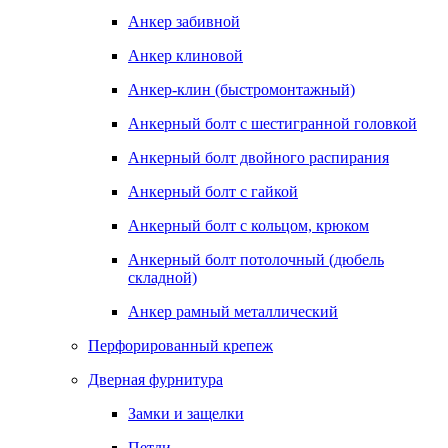
Анкер забивной
Анкер клиновой
Анкер-клин (быстромонтажный)
Анкерный болт с шестигранной головкой
Анкерный болт двойного распирания
Анкерный болт с гайкой
Анкерный болт с кольцом, крюком
Анкерный болт потолочный (дюбель
складной)
Анкер рамный металлический
Перфорированный крепеж
Дверная фурнитура
Замки и защелки
Петли