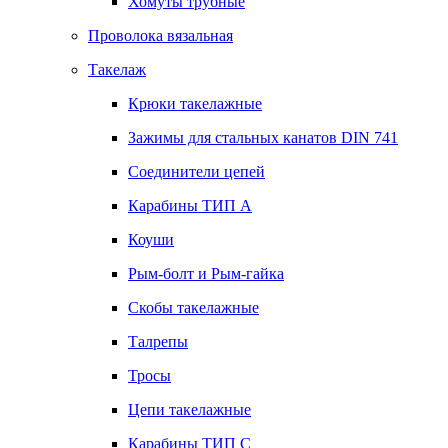
Хомуты трубные
Проволока вязальная
Такелаж
Крюки такелажные
Зажимы для стальных канатов DIN 741
Соединители цепей
Карабины ТИП А
Коуши
Рым-болт и Рым-гайка
Скобы такелажные
Талрепы
Тросы
Цепи такелажные
Карабины ТИП C