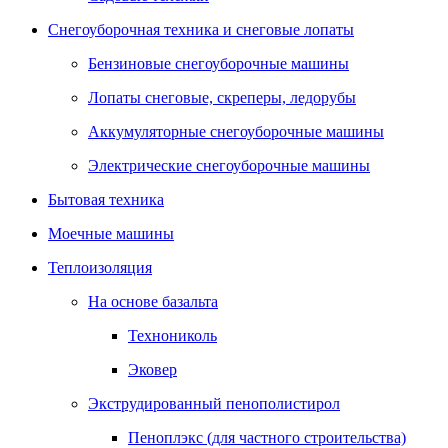
Снегоуборочная техника и снеговые лопаты
Бензиновые снегоуборочные машины
Лопаты снеговые, скреперы, ледорубы
Аккумуляторные снегоуборочные машины
Электрические снегоуборочные машины
Бытовая техника
Моечные машины
Теплоизоляция
На основе базальта
Технониколь
Эковер
Экструдированный пенополистирол
Пеноплэкс (для частного строительства)