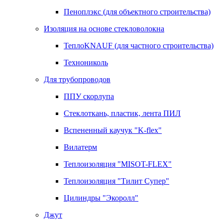
Пеноплэкс (для объектного строительства)
Изоляция на основе стекловолокна
ТеплоKNAUF (для частного строительства)
Технониколь
Для трубопроводов
ППУ скорлупа
Стеклоткань, пластик, лента ПИЛ
Вспененный каучук "K-flex"
Вилатерм
Теплоизоляция "MISOT-FLEX"
Теплоизоляция "Тилит Супер"
Цилиндры "Экоролл"
Джут