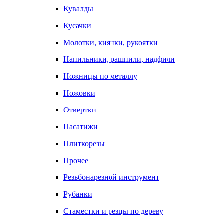
Кувалды
Кусачки
Молотки, киянки, рукоятки
Напильники, рашпили, надфили
Ножницы по металлу
Ножовки
Отвертки
Пасатижи
Плиткорезы
Прочее
Резьбонарезной инструмент
Рубанки
Стаместки и резцы по дереву