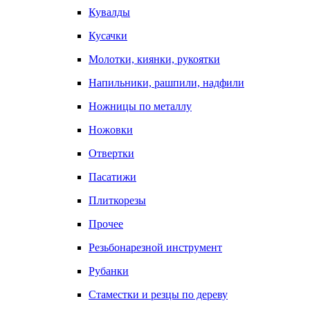
Кувалды
Кусачки
Молотки, киянки, рукоятки
Напильники, рашпили, надфили
Ножницы по металлу
Ножовки
Отвертки
Пасатижи
Плиткорезы
Прочее
Резьбонарезной инструмент
Рубанки
Стаместки и резцы по дереву