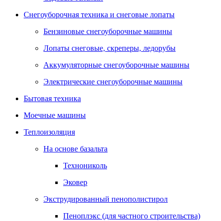
Снегоуборочная техника и снеговые лопаты
Бензиновые снегоуборочные машины
Лопаты снеговые, скреперы, ледорубы
Аккумуляторные снегоуборочные машины
Электрические снегоуборочные машины
Бытовая техника
Моечные машины
Теплоизоляция
На основе базальта
Технониколь
Эковер
Экструдированный пенополистирол
Пеноплэкс (для частного строительства)