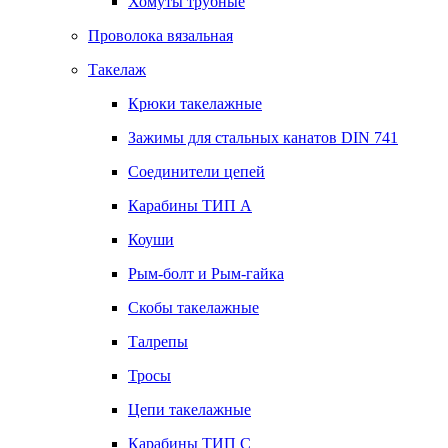
Хомуты трубные
Проволока вязальная
Такелаж
Крюки такелажные
Зажимы для стальных канатов DIN 741
Соединители цепей
Карабины ТИП А
Коуши
Рым-болт и Рым-гайка
Скобы такелажные
Талрепы
Тросы
Цепи такелажные
Карабины ТИП C