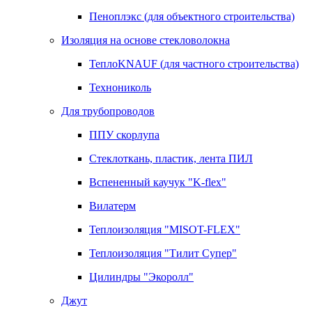
Пеноплэкс (для объектного строительства)
Изоляция на основе стекловолокна
ТеплоKNAUF (для частного строительства)
Технониколь
Для трубопроводов
ППУ скорлупа
Стеклоткань, пластик, лента ПИЛ
Вспененный каучук "K-flex"
Вилатерм
Теплоизоляция "MISOT-FLEX"
Теплоизоляция "Тилит Супер"
Цилиндры "Экоролл"
Джут