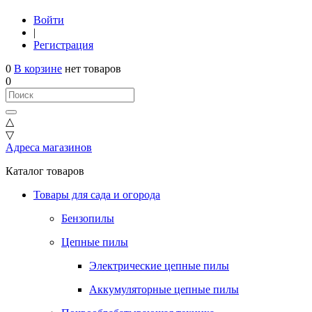
Войти
|
Регистрация
0
В корзине
нет товаров
0
△
▽
Адреса магазинов
Каталог товаров
Товары для сада и огорода
Бензопилы
Цепные пилы
Электрические цепные пилы
Аккумуляторные цепные пилы