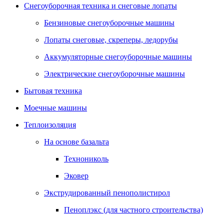
Снегоуборочная техника и снеговые лопаты
Бензиновые снегоуборочные машины
Лопаты снеговые, скреперы, ледорубы
Аккумуляторные снегоуборочные машины
Электрические снегоуборочные машины
Бытовая техника
Моечные машины
Теплоизоляция
На основе базальта
Технониколь
Эковер
Экструдированный пенополистирол
Пеноплэкс (для частного строительства)