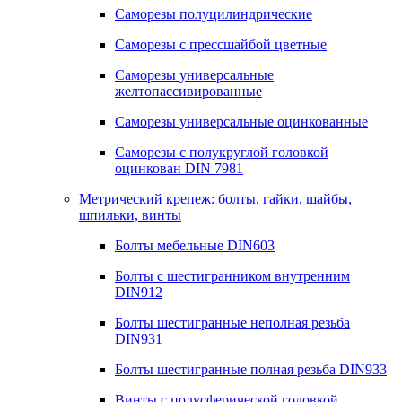
Саморезы полуцилиндрические
Саморезы с прессшайбой цветные
Саморезы универсальные
желтопассивированные
Саморезы универсальные оцинкованные
Саморезы с полукруглой головкой
оцинкован DIN 7981
Метрический крепеж: болты, гайки, шайбы,
шпильки, винты
Болты мебельные DIN603
Болты с шестигранником внутренним
DIN912
Болты шестигранные неполная резьба
DIN931
Болты шестигранные полная резьба DIN933
Винты с полусферической головкой