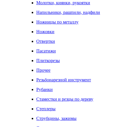
Молотки, киянки, рукоятки
Напильники, рашпили, надфили
Ножницы по металлу
Ножовки
Отвертки
Пасатижи
Плиткорезы
Прочее
Резьбонарезной инструмент
Рубанки
Стаместки и резцы по дереву
Степлеры
Струбцины, зажимы