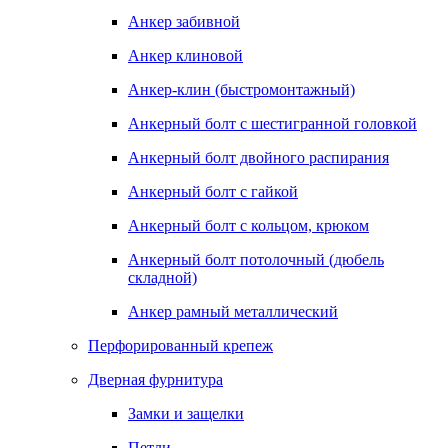
Анкер забивной
Анкер клиновой
Анкер-клин (быстромонтажный)
Анкерный болт с шестигранной головкой
Анкерный болт двойного распирания
Анкерный болт с гайкой
Анкерный болт с кольцом, крюком
Анкерный болт потолочный (дюбель
складной)
Анкер рамный металлический
Перфорированный крепеж
Дверная фурнитура
Замки и защелки
Петли