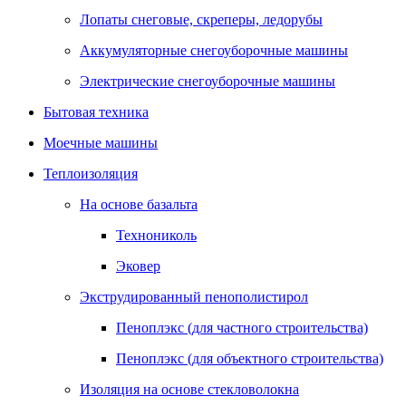
Лопаты снеговые, скреперы, ледорубы
Аккумуляторные снегоуборочные машины
Электрические снегоуборочные машины
Бытовая техника
Моечные машины
Теплоизоляция
На основе базальта
Технониколь
Эковер
Экструдированный пенополистирол
Пеноплэкс (для частного строительства)
Пеноплэкс (для объектного строительства)
Изоляция на основе стекловолокна