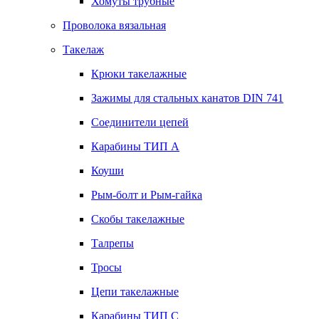
Хомуты трубные
Проволока вязальная
Такелаж
Крюки такелажные
Зажимы для стальных канатов DIN 741
Соединители цепей
Карабины ТИП А
Коуши
Рым-болт и Рым-гайка
Скобы такелажные
Талрепы
Тросы
Цепи такелажные
Карабины ТИП C