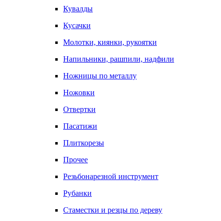
Кувалды
Кусачки
Молотки, киянки, рукоятки
Напильники, рашпили, надфили
Ножницы по металлу
Ножовки
Отвертки
Пасатижи
Плиткорезы
Прочее
Резьбонарезной инструмент
Рубанки
Стаместки и резцы по дереву