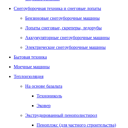
Снегоуборочная техника и снеговые лопаты
Бензиновые снегоуборочные машины
Лопаты снеговые, скреперы, ледорубы
Аккумуляторные снегоуборочные машины
Электрические снегоуборочные машины
Бытовая техника
Моечные машины
Теплоизоляция
На основе базальта
Технониколь
Эковер
Экструдированный пенополистирол
Пеноплэкс (для частного строительства)