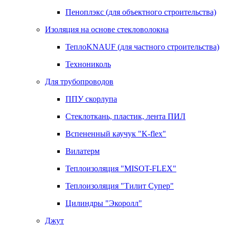
Пеноплэкс (для объектного строительства)
Изоляция на основе стекловолокна
ТеплоKNAUF (для частного строительства)
Технониколь
Для трубопроводов
ППУ скорлупа
Стеклоткань, пластик, лента ПИЛ
Вспененный каучук "K-flex"
Вилатерм
Теплоизоляция "MISOT-FLEX"
Теплоизоляция "Тилит Супер"
Цилиндры "Экоролл"
Джут